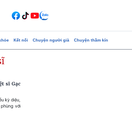
khỏe
Kết nối
Chuyện người già
Chuyện thầm kín
ĩ
t sĩ Gạc
ều kỳ diệu,
 phùng với