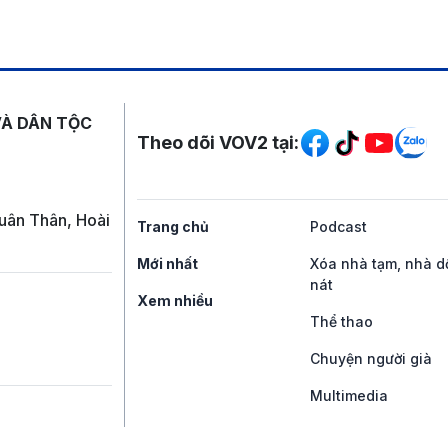
Mạng xã hội
VÀ DÂN TỘC
Theo dõi VOV2 tại:
uân Thân, Hoài
Trang chủ
Podcast
Mới nhất
Xóa nhà tạm, nhà d
nát
Xem nhiều
Thể thao
Chuyện người già
Multimedia