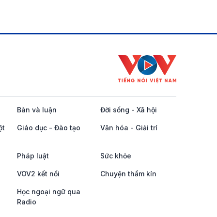
Bàn và luận
Đời sống - Xã hội
ột
Giáo dục - Đào tạo
Văn hóa - Giải trí
Pháp luật
Sức khỏe
VOV2 kết nối
Chuyện thầm kín
Học ngoại ngữ qua
Radio