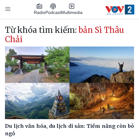
Nhảy đến nội dung
Podcast
Radio
Multimedia
Main navigation
Từ khóa tìm kiếm:
bản Sì Thâu
Chải
Du lịch văn hóa, du lịch di sản: Tiềm năng còn bỏ
ngỏ