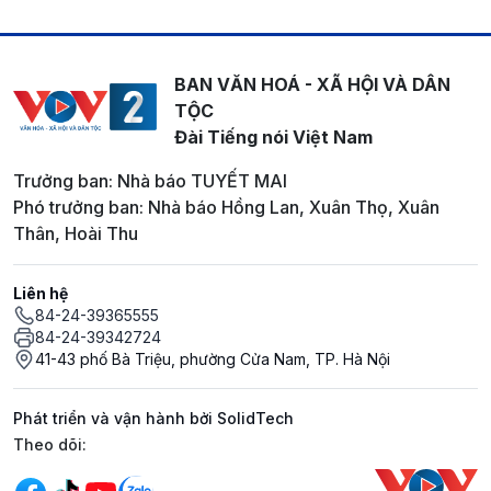
BAN VĂN HOÁ - XÃ HỘI VÀ DÂN
TỘC
Đài Tiếng nói Việt Nam
Trưởng ban: Nhà báo TUYẾT MAI
Phó trưởng ban: Nhà báo Hồng Lan, Xuân Thọ, Xuân
Thân, Hoài Thu
Liên hệ
84-24-39365555
84-24-39342724
41-43 phố Bà Triệu, phường Cửa Nam, TP. Hà Nội
Phát triển và vận hành bởi SolidTech
Mạng xã hội
Theo dõi: