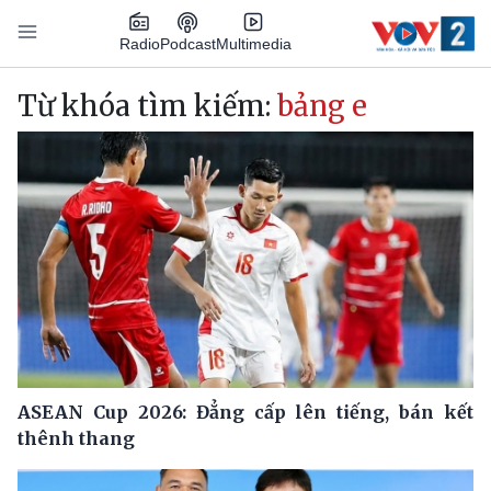
Nhảy đến nội dung
Podcast
Radio
Multimedia
Main navigation
Từ khóa tìm kiếm:
bảng e
ASEAN Cup 2026: Đẳng cấp lên tiếng, bán kết
thênh thang