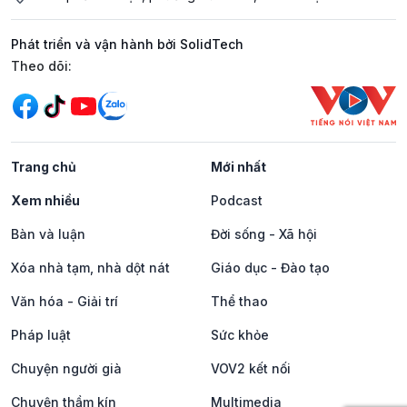
Phát triển và vận hành bởi SolidTech
Mạng xã hội
Theo dõi:
Trang chủ
Mới nhất
Xem nhiều
Podcast
Bàn và luận
Đời sống - Xã hội
Xóa nhà tạm, nhà dột nát
Giáo dục - Đào tạo
Văn hóa - Giải trí
Thể thao
Pháp luật
Sức khỏe
Chuyện người già
VOV2 kết nối
Chuyện thầm kín
Multimedia