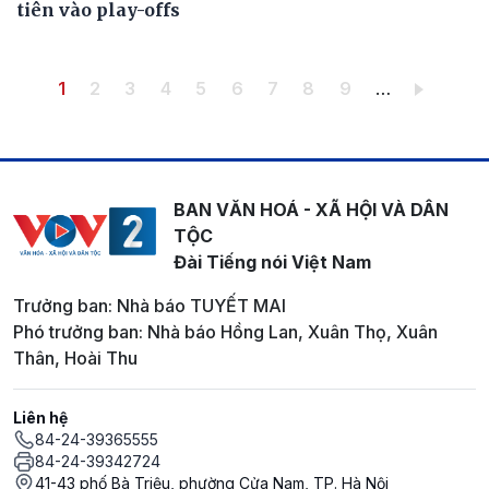
tiên vào play-offs
Pagination
Trang hiện thời
Trang
Trang
Trang
Trang
Trang
Trang
Trang
Trang
1
2
3
4
5
6
7
8
9
…
BAN VĂN HOÁ - XÃ HỘI VÀ DÂN
TỘC
Đài Tiếng nói Việt Nam
Trưởng ban: Nhà báo TUYẾT MAI
Phó trưởng ban: Nhà báo Hồng Lan, Xuân Thọ, Xuân
Thân, Hoài Thu
Liên hệ
84-24-39365555
84-24-39342724
41-43 phố Bà Triệu, phường Cửa Nam, TP. Hà Nội