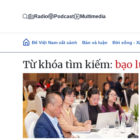
Nhảy đến nội dung
Radio
Podcast
Multimedia
Main navigation
Để Việt Nam cất cánh
Bàn và luận
Đời sống - X
Từ khóa tìm kiếm:
bạo 