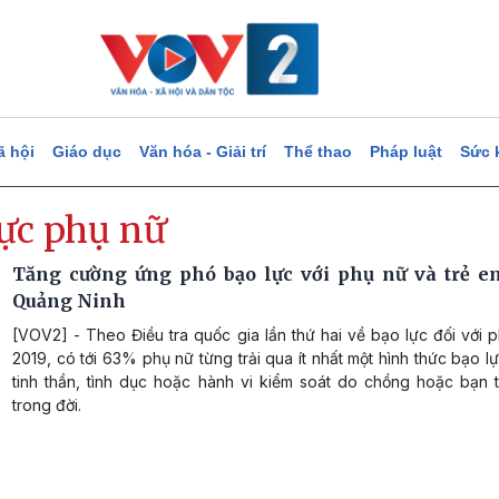
ã hội
Giáo dục
Văn hóa - Giải trí
Thể thao
Pháp luật
Sức 
lực phụ nữ
Tăng cường ứng phó bạo lực với phụ nữ và trẻ em
Quảng Ninh
[VOV2] - Theo Điều tra quốc gia lần thứ hai về bạo lực đối với
2019, có tới 63% phụ nữ từng trải qua ít nhất một hình thức bạo lự
tinh thần, tình dục hoặc hành vi kiểm soát do chồng hoặc bạn t
trong đời.