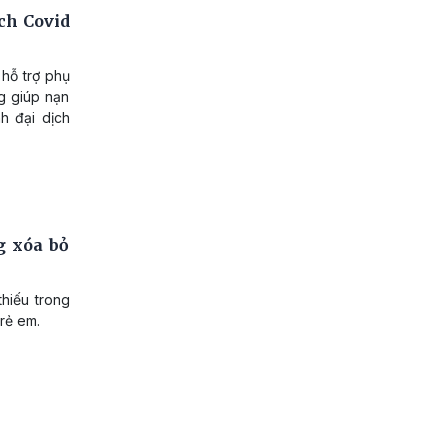
ịch Covid
 hỗ trợ phụ
g giúp nạn
h đại dịch
g xóa bỏ
hiếu trong
rẻ em.