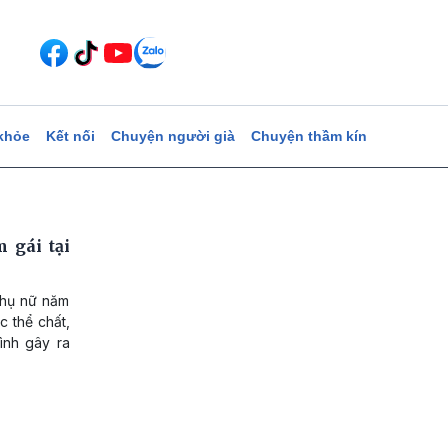
khỏe
Kết nối
Chuyện người già
Chuyện thầm kín
 gái tại
 phụ nữ năm
c thể chất,
ình gây ra