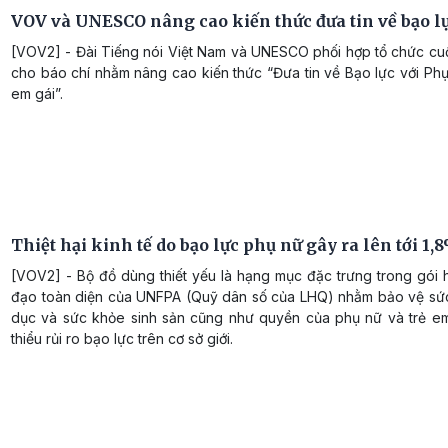
VOV và UNESCO nâng cao kiến thức đưa tin về bạo lự
[VOV2] - Đài Tiếng nói Việt Nam và UNESCO phối hợp tổ chức cuộ
cho báo chí nhằm nâng cao kiến thức “Đưa tin về Bạo lực với Ph
em gái”.
Thiệt hại kinh tế do bạo lực phụ nữ gây ra lên tới 1
[VOV2] - Bộ đồ dùng thiết yếu là hạng mục đặc trưng trong gói 
đạo toàn diện của UNFPA (Quỹ dân số của LHQ) nhằm bảo vệ sức
dục và sức khỏe sinh sản cũng như quyền của phụ nữ và trẻ em
thiểu rủi ro bạo lực trên cơ sở giới.