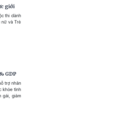
c giới
c thi dành
ụ nữ và Trẻ
,8% GDP
hỗ trợ nhân
 khỏe tình
 gái, giảm