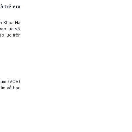
à trẻ em
ch Khoa Hà
bạo lực với
ạo lực trên
i
 Nam (VOV)
tin về bạo