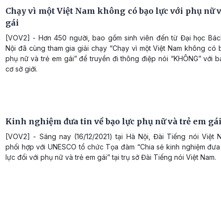
Chạy vì một Việt Nam không có bạo lực với phụ nữ v
gái
[VOV2] - Hơn 450 người, bao gồm sinh viên đến từ Đại học Bá
Nội đã cùng tham gia giải chạy “Chạy vì một Việt Nam không có 
phụ nữ và trẻ em gái” để truyền đi thông điệp nói “KHÔNG” với b
cơ sở giới.
Kinh nghiệm đưa tin về bạo lực phụ nữ và trẻ em gá
[VOV2] - Sáng nay (16/12/2021) tại Hà Nội, Đài Tiếng nói Việt
phối hợp với UNESCO tổ chức Tọa đàm “Chia sẻ kinh nghiệm đưa 
lực đối với phụ nữ và trẻ em gái” tại trụ sở Đài Tiếng nói Việt Nam.