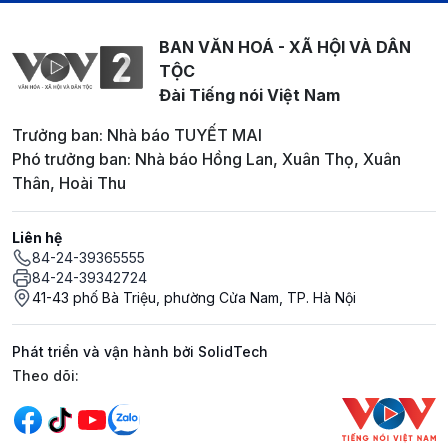
BAN VĂN HOÁ - XÃ HỘI VÀ DÂN
TỘC
Đài Tiếng nói Việt Nam
Trưởng ban: Nhà báo TUYẾT MAI
Phó trưởng ban: Nhà báo Hồng Lan, Xuân Thọ, Xuân
Thân, Hoài Thu
Liên hệ
84-24-39365555
84-24-39342724
41-43 phố Bà Triệu, phường Cửa Nam, TP. Hà Nội
Phát triển và vận hành bởi SolidTech
Mạng xã hội
Theo dõi: