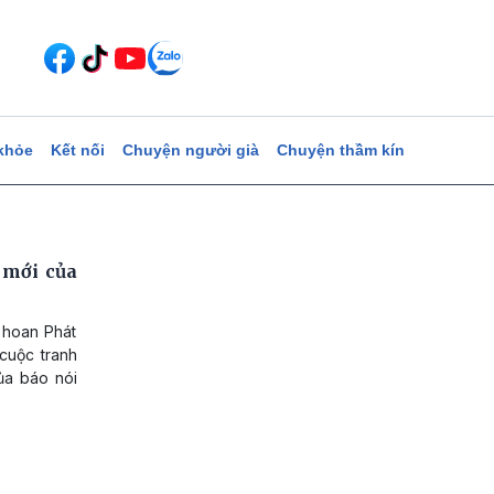
khỏe
Kết nối
Chuyện người già
Chuyện thầm kín
 mới của
n hoan Phát
 cuộc tranh
của báo nói