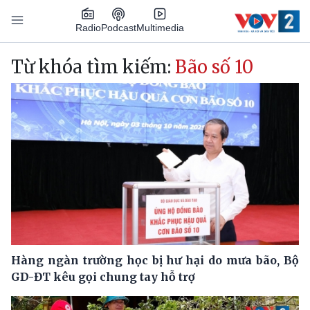
Nhảy đến nội dung
Podcast
Radio
Multimedia
Main navigation
Từ khóa tìm kiếm:
Bão số 10
Hàng ngàn trường học bị hư hại do mưa bão, Bộ
GD-ĐT kêu gọi chung tay hỗ trợ