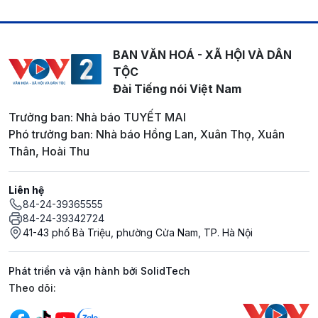
BAN VĂN HOÁ - XÃ HỘI VÀ DÂN
TỘC
Đài Tiếng nói Việt Nam
Trưởng ban: Nhà báo TUYẾT MAI
Phó trưởng ban: Nhà báo Hồng Lan, Xuân Thọ, Xuân
Thân, Hoài Thu
Liên hệ
84-24-39365555
84-24-39342724
41-43 phố Bà Triệu, phường Cửa Nam, TP. Hà Nội
Phát triển và vận hành bởi SolidTech
Mạng xã hội
Theo dõi: