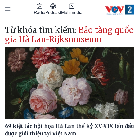
Nhảy đến nội dung
Podcast
Radio
Multimedia
Main navigation
Từ khóa tìm kiếm:
Bảo tàng quốc
gia Hà Lan-Rijksmuseum
69 kiệt tác hội họa Hà Lan thế kỷ XV-XIX lần đầu
được giới thiệu tại Việt Nam