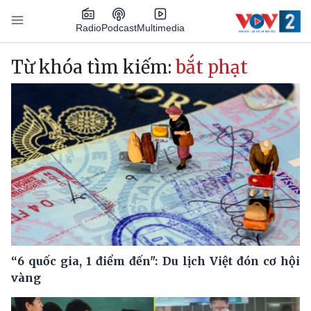
Nhảy đến nội dung
Podcast
Radio
Multimedia
Main navigation
Từ khóa tìm kiếm:
bắt phạt
“6 quốc gia, 1 điểm đến": Du lịch Việt đón cơ hội
vàng