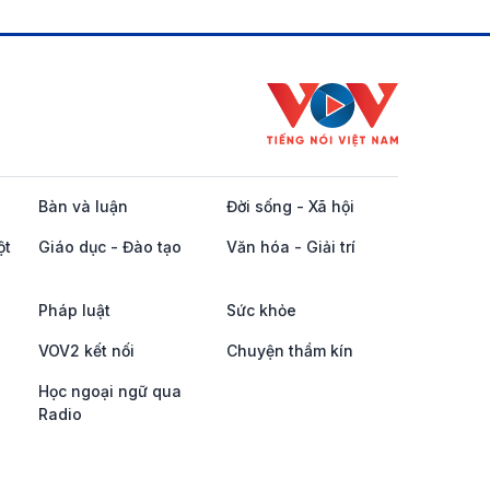
Bàn và luận
Đời sống - Xã hội
ột
Giáo dục - Đào tạo
Văn hóa - Giải trí
Pháp luật
Sức khỏe
VOV2 kết nối
Chuyện thầm kín
Học ngoại ngữ qua
Radio