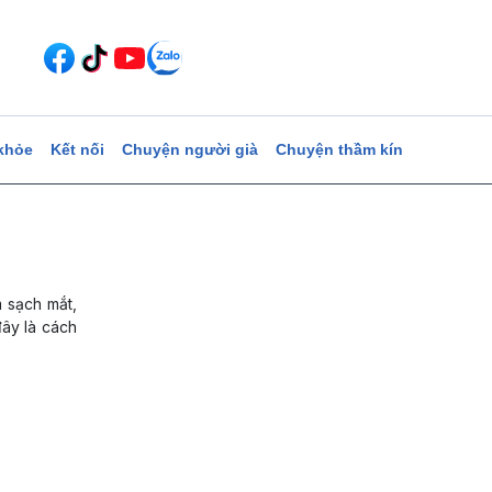
khỏe
Kết nối
Chuyện người già
Chuyện thầm kín
m sạch mắt,
đây là cách