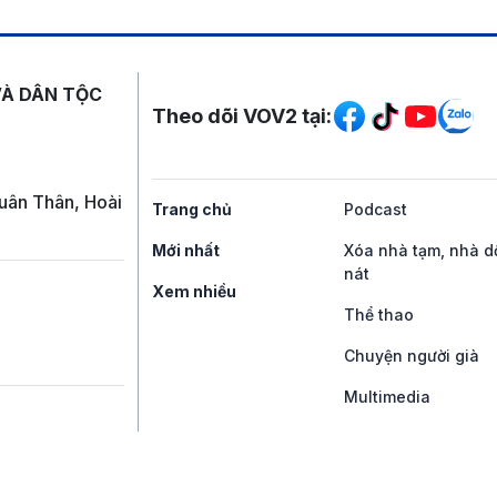
Mạng xã hội
VÀ DÂN TỘC
Theo dõi VOV2 tại:
uân Thân, Hoài
Trang chủ
Podcast
Mới nhất
Xóa nhà tạm, nhà d
nát
Xem nhiều
Thể thao
Chuyện người già
Multimedia