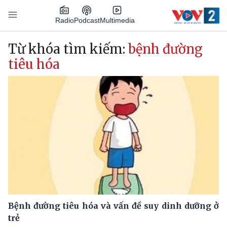
Nhảy đến nội dung
Podcast
Radio
Multimedia
Main navigation
Từ khóa tìm kiếm:
bệnh đường
tiêu hóa
Bệnh đường tiêu hóa và vấn đề suy dinh dưỡng ở
trẻ