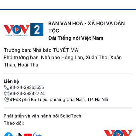
BAN VĂN HOÁ - XÃ HỘI VÀ DÂN
TỘC
Đài Tiếng nói Việt Nam
Trưởng ban: Nhà báo TUYẾT MAI
Phó trưởng ban: Nhà báo Hồng Lan, Xuân Thọ, Xuân
Thân, Hoài Thu
Liên hệ
84-24-39365555
84-24-39342724
41-43 phố Bà Triệu, phường Cửa Nam, TP. Hà Nội
Phát triển và vận hành bởi SolidTech
Mạng xã hội
Theo dõi: