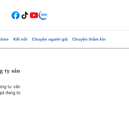
khỏe
Kết nối
Chuyện người già
Chuyện thầm kín
g ty sản
ừng tư vấn
giả đang bị