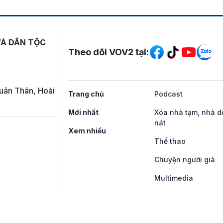
Mạng xã hội
VÀ DÂN TỘC
Theo dõi VOV2 tại:
uân Thân, Hoài
Trang chủ
Podcast
Mới nhất
Xóa nhà tạm, nhà d
nát
Xem nhiều
Thể thao
Chuyện người già
Multimedia