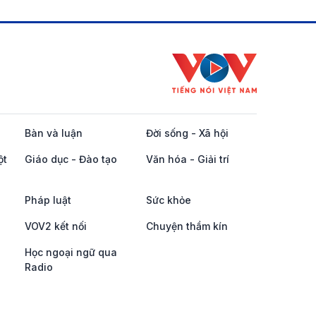
Bàn và luận
Đời sống - Xã hội
ột
Giáo dục - Đào tạo
Văn hóa - Giải trí
Pháp luật
Sức khỏe
VOV2 kết nối
Chuyện thầm kín
Học ngoại ngữ qua
Radio