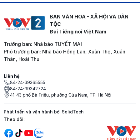
BAN VĂN HOÁ - XÃ HỘI VÀ DÂN
TỘC
Đài Tiếng nói Việt Nam
Trưởng ban: Nhà báo TUYẾT MAI
Phó trưởng ban: Nhà báo Hồng Lan, Xuân Thọ, Xuân
Thân, Hoài Thu
Liên hệ
84-24-39365555
84-24-39342724
41-43 phố Bà Triệu, phường Cửa Nam, TP. Hà Nội
Phát triển và vận hành bởi SolidTech
Mạng xã hội
Theo dõi: