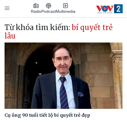
Nhảy đến nội dung
Podcast
Radio
Multimedia
Main navigation
Từ khóa tìm kiếm:
bí quyết trẻ
lâu
Cụ ông 90 tuổi tiết lộ bí quyết trẻ đẹp