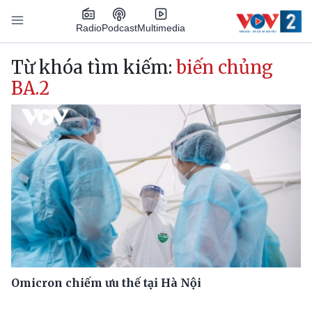
Nhảy đến nội dung
Podcast
Radio
Multimedia
Main navigation
Từ khóa tìm kiếm:
biến chủng
BA.2
Omicron chiếm ưu thế tại Hà Nội