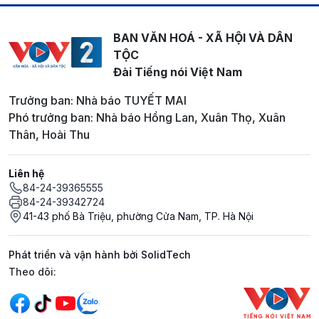
BAN VĂN HOÁ - XÃ HỘI VÀ DÂN
TỘC
Đài Tiếng nói Việt Nam
Trưởng ban: Nhà báo TUYẾT MAI
Phó trưởng ban: Nhà báo Hồng Lan, Xuân Thọ, Xuân
Thân, Hoài Thu
Liên hệ
84-24-39365555
84-24-39342724
41-43 phố Bà Triệu, phường Cửa Nam, TP. Hà Nội
Phát triển và vận hành bởi SolidTech
Mạng xã hội
Theo dõi: