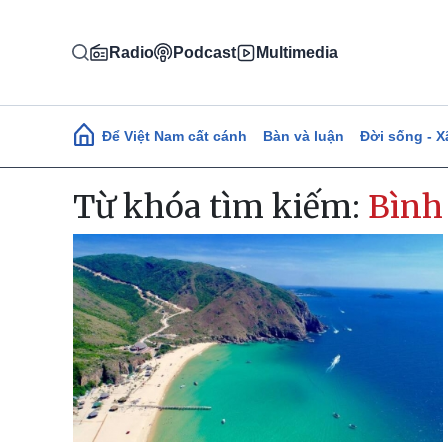
Nhảy đến nội dung
Radio
Podcast
Multimedia
Main navigation
Để Việt Nam cất cánh
Bàn và luận
Đời sống - X
Từ khóa tìm kiếm:
Bình