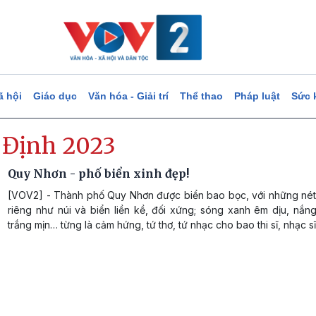
ã hội
Giáo dục
Văn hóa - Giải trí
Thể thao
Pháp luật
Sức 
 Định 2023
Quy Nhơn - phố biển xinh đẹp!
[VOV2] - Thành phố Quy Nhơn được biển bao bọc, với những nét
riêng như núi và biển liền kề, đối xứng; sóng xanh êm dịu, nắn
trắng mịn… từng là cảm hứng, tứ thơ, tứ nhạc cho bao thi sĩ, nhạc sĩ.