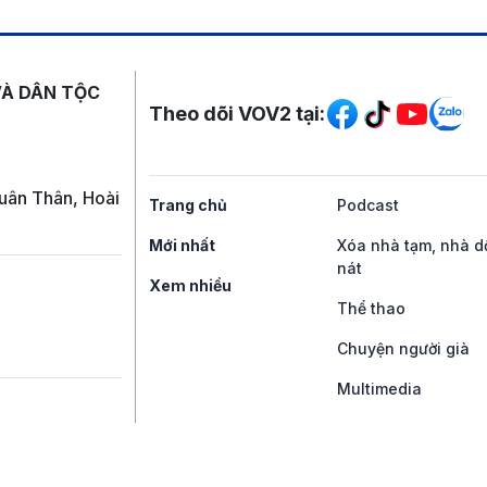
Mạng xã hội
VÀ DÂN TỘC
Theo dõi VOV2 tại:
uân Thân, Hoài
Trang chủ
Podcast
Mới nhất
Xóa nhà tạm, nhà d
nát
Xem nhiều
Thể thao
Chuyện người già
Multimedia