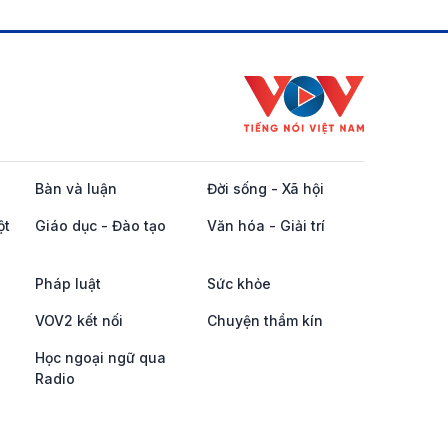
Bàn và luận
Đời sống - Xã hội
ột
Giáo dục - Đào tạo
Văn hóa - Giải trí
Pháp luật
Sức khỏe
VOV2 kết nối
Chuyện thầm kín
Học ngoại ngữ qua
Radio