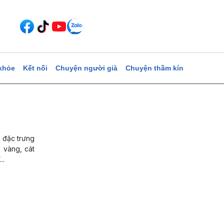
khỏe
Kết nối
Chuyện người già
Chuyện thầm kín
 đặc trưng
g vàng, cát
..