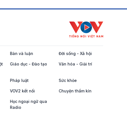
Bàn và luận
Đời sống - Xã hội
ột
Giáo dục - Đào tạo
Văn hóa - Giải trí
Pháp luật
Sức khỏe
VOV2 kết nối
Chuyện thầm kín
Học ngoại ngữ qua
Radio