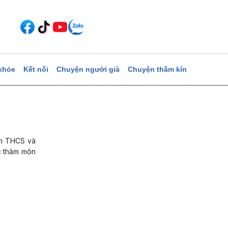
khỏe
Kết nối
Chuyện người già
Chuyện thầm kín
nh THCS và
c thăm môn