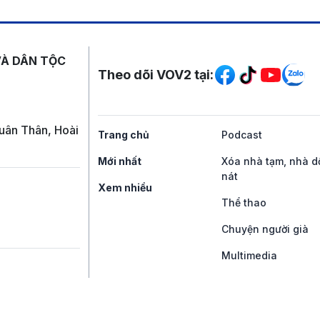
Mạng xã hội
VÀ DÂN TỘC
Theo dõi VOV2 tại:
uân Thân, Hoài
Trang chủ
Podcast
Mới nhất
Xóa nhà tạm, nhà d
nát
Xem nhiều
Thể thao
Chuyện người già
Multimedia