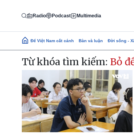
Nhảy đến nội dung
Radio
Podcast
Multimedia
Main navigation
Để Việt Nam cất cánh
Bàn và luận
Đời sống - X
Từ khóa tìm kiếm:
Bỏ đ