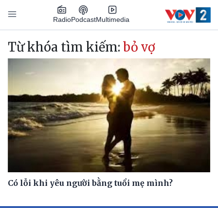
Nhảy đến nội dung
Podcast
Radio
Multimedia
Main navigation
Từ khóa tìm kiếm:
bỏ vợ
Có lỗi khi yêu người bằng tuổi mẹ mình?