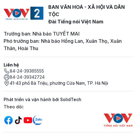
BAN VĂN HOÁ - XÃ HỘI VÀ DÂN
TỘC
Đài Tiếng nói Việt Nam
Trưởng ban: Nhà báo TUYẾT MAI
Phó trưởng ban: Nhà báo Hồng Lan, Xuân Thọ, Xuân
Thân, Hoài Thu
Liên hệ
84-24-39365555
84-24-39342724
41-43 phố Bà Triệu, phường Cửa Nam, TP. Hà Nội
Phát triển và vận hành bởi SolidTech
Mạng xã hội
Theo dõi: