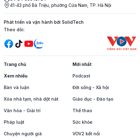
41-43 phố Bà Triệu, phường Cửa Nam, TP. Hà Nội
Phát triển và vận hành bởi SolidTech
Mạng xã hội
Theo dõi:
Trang chủ
Mới nhất
Xem nhiều
Podcast
Bàn và luận
Đời sống - Xã hội
Xóa nhà tạm, nhà dột nát
Giáo dục - Đào tạo
Văn hóa - Giải trí
Thể thao
Pháp luật
Sức khỏe
Chuyện người già
VOV2 kết nối