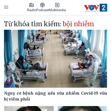
Nhảy đến nội dung
Podcast
Radio
Multimedia
Main navigation
Từ khóa tìm kiếm:
bội nhiễm
Nguy cơ bệnh nặng nếu vừa nhiễm Covid-19 vừa
bị viêm phổi