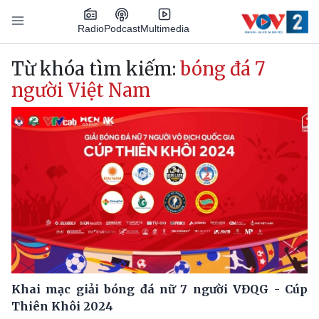
Nhảy đến nội dung
Podcast
Radio
Multimedia
Main navigation
Từ khóa tìm kiếm:
bóng đá 7
người Việt Nam
Khai mạc giải bóng đá nữ 7 người VĐQG - Cúp
Thiên Khôi 2024