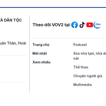
Mạng xã hội
VÀ DÂN TỘC
Theo dõi VOV2 tại:
uân Thân, Hoài
Trang chủ
Podcast
Mới nhất
Xóa nhà tạm, nhà d
nát
Xem nhiều
Thể thao
Chuyện người già
Multimedia