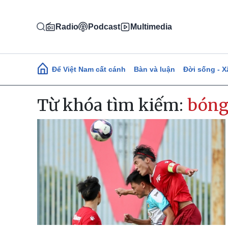
Nhảy đến nội dung
Radio
Podcast
Multimedia
Main navigation
Để Việt Nam cất cánh
Bàn và luận
Đời sống - X
Từ khóa tìm kiếm:
bóng