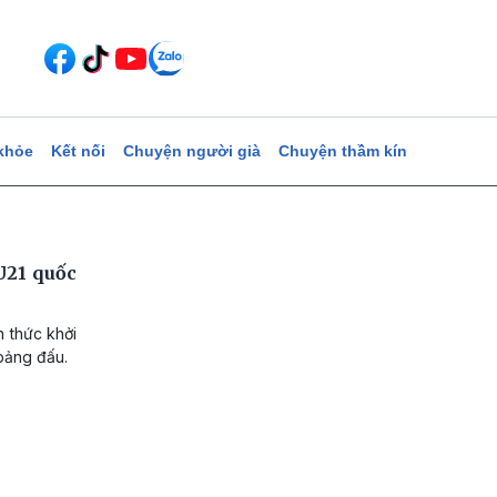
khỏe
Kết nối
Chuyện người già
Chuyện thầm kín
 U21 quốc
h thức khởi
 bảng đấu.