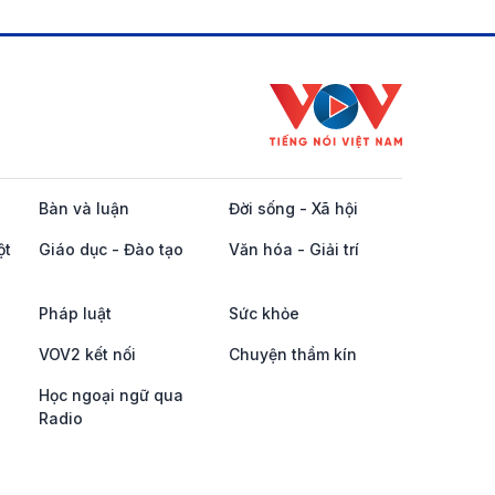
Bàn và luận
Đời sống - Xã hội
ột
Giáo dục - Đào tạo
Văn hóa - Giải trí
Pháp luật
Sức khỏe
VOV2 kết nối
Chuyện thầm kín
Học ngoại ngữ qua
Radio