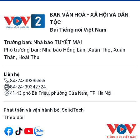
BAN VĂN HOÁ - XÃ HỘI VÀ DÂN
TỘC
Đài Tiếng nói Việt Nam
Trưởng ban: Nhà báo TUYẾT MAI
Phó trưởng ban: Nhà báo Hồng Lan, Xuân Thọ, Xuân
Thân, Hoài Thu
Liên hệ
84-24-39365555
84-24-39342724
41-43 phố Bà Triệu, phường Cửa Nam, TP. Hà Nội
Phát triển và vận hành bởi SolidTech
Mạng xã hội
Theo dõi: