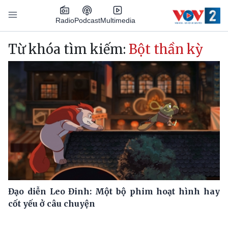
Nhảy đến nội dung
Podcast
Radio
Multimedia
Main navigation
Từ khóa tìm kiếm:
Bột thần kỳ
Đạo diễn Leo Đinh: Một bộ phim hoạt hình hay
cốt yếu ở câu chuyện