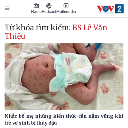
Nhảy đến nội dung
Podcast
Radio
Multimedia
Main navigation
Từ khóa tìm kiếm:
BS Lê Văn
Thiệu
Nhắc bố mẹ những kiến thức cần nắm vững khi
trẻ sơ sinh bị thủy đậu