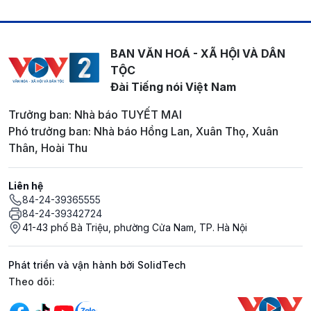
BAN VĂN HOÁ - XÃ HỘI VÀ DÂN
TỘC
Đài Tiếng nói Việt Nam
Trưởng ban: Nhà báo TUYẾT MAI
Phó trưởng ban: Nhà báo Hồng Lan, Xuân Thọ, Xuân
Thân, Hoài Thu
Liên hệ
84-24-39365555
84-24-39342724
41-43 phố Bà Triệu, phường Cửa Nam, TP. Hà Nội
Phát triển và vận hành bởi SolidTech
Mạng xã hội
Theo dõi: