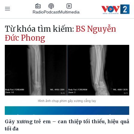
Nhảy đến nội dung
Podcast
Radio
Multimedia
Main navigation
Từ khóa tìm kiếm:
BS Nguyễn
Đức Phong
Gãy xương trẻ em – can thiệp tối thiểu, hiệu quả
tối đa