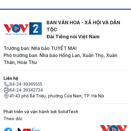
BAN VĂN HOÁ - XÃ HỘI VÀ DÂN
TỘC
Đài Tiếng nói Việt Nam
Trưởng ban: Nhà báo TUYẾT MAI
Phó trưởng ban: Nhà báo Hồng Lan, Xuân Thọ, Xuân
Thân, Hoài Thu
Liên hệ
84-24-39365555
84-24-39342724
41-43 phố Bà Triệu, phường Cửa Nam, TP. Hà Nội
Phát triển và vận hành bởi SolidTech
Mạng xã hội
Theo dõi: