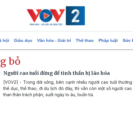
ã hội
Giáo dục
Văn hóa - Giải trí
Thể thao
Pháp luật
Sức 
g bỏ
Người cao tuổi đừng để tinh thần bị lão hóa
[VOV2] - Trong đời sống, bên cạnh nhiều người cao tuổi thường
thể dục, thể thao, đi du lịch đó đây, thì vẫn còn một số người cao
than thân trách phận, suốt ngày lo âu, buồn tủi.