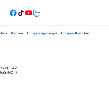
khỏe
Kết nối
Chuyện người già
Chuyện thầm kín
 xuyên tập
 tuổi (NCT)