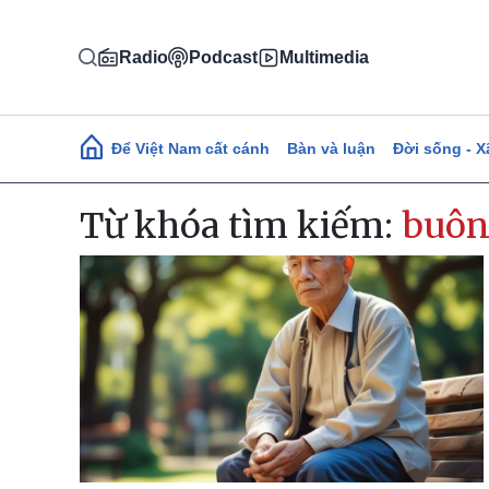
Nhảy đến nội dung
Radio
Podcast
Multimedia
Main navigation
Để Việt Nam cất cánh
Bàn và luận
Đời sống - X
Từ khóa tìm kiếm:
buôn