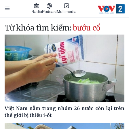
Nhảy đến nội dung
Podcast
Radio
Multimedia
Main navigation
Từ khóa tìm kiếm:
bướu cổ
Việt Nam nằm trong nhóm 26 nước còn lại trên
thế giới bị thiếu i-ốt