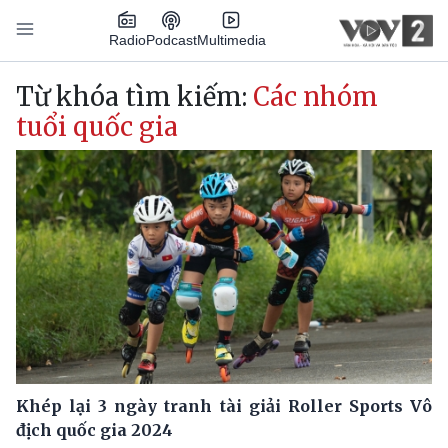
Nhảy đến nội dung
Podcast
Radio
Multimedia
Main navigation
Từ khóa tìm kiếm:
Các nhóm
tuổi quốc gia
Khép lại 3 ngày tranh tài giải Roller Sports Vô
địch quốc gia 2024