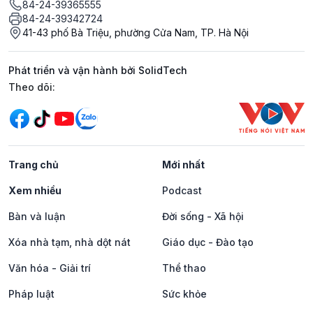
84-24-39365555
84-24-39342724
41-43 phố Bà Triệu, phường Cửa Nam, TP. Hà Nội
Phát triển và vận hành bởi SolidTech
Mạng xã hội
Theo dõi:
Trang chủ
Mới nhất
Xem nhiều
Podcast
Bàn và luận
Đời sống - Xã hội
Xóa nhà tạm, nhà dột nát
Giáo dục - Đào tạo
Văn hóa - Giải trí
Thể thao
Pháp luật
Sức khỏe