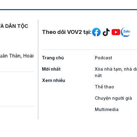
Mạng xã hội
VÀ DÂN TỘC
Theo dõi VOV2 tại:
uân Thân, Hoài
Trang chủ
Podcast
Mới nhất
Xóa nhà tạm, nhà d
nát
Xem nhiều
Thể thao
Chuyện người già
Multimedia