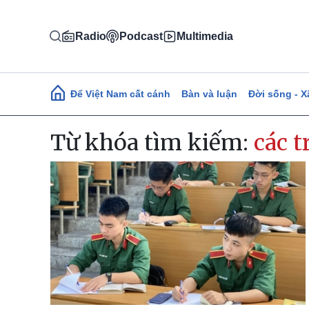
Nhảy đến nội dung
Radio
Podcast
Multimedia
Main navigation
Để Việt Nam cất cánh
Bàn và luận
Đời sống - X
Từ khóa tìm kiếm:
các 