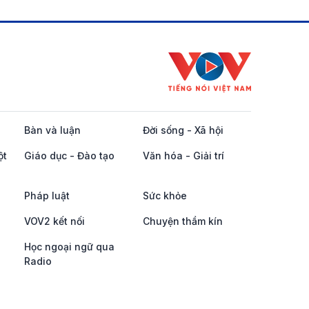
Bàn và luận
Đời sống - Xã hội
ột
Giáo dục - Đào tạo
Văn hóa - Giải trí
Pháp luật
Sức khỏe
VOV2 kết nối
Chuyện thầm kín
Học ngoại ngữ qua
Radio