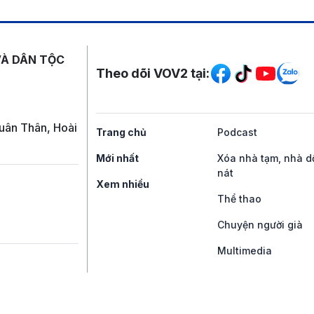
Mạng xã hội
VÀ DÂN TỘC
Theo dõi VOV2 tại:
uân Thân, Hoài
Trang chủ
Podcast
Mới nhất
Xóa nhà tạm, nhà d
nát
Xem nhiều
Thể thao
Chuyện người già
Multimedia