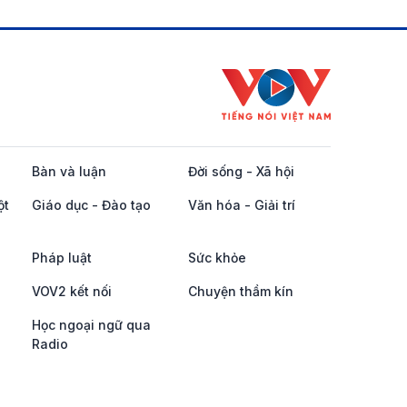
Bàn và luận
Đời sống - Xã hội
ột
Giáo dục - Đào tạo
Văn hóa - Giải trí
Pháp luật
Sức khỏe
VOV2 kết nối
Chuyện thầm kín
Học ngoại ngữ qua
Radio