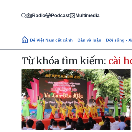
Nhảy đến nội dung
Radio
Podcast
Multimedia
Main navigation
Để Việt Nam cất cánh
Bàn và luận
Đời sống - X
Từ khóa tìm kiếm:
cài 