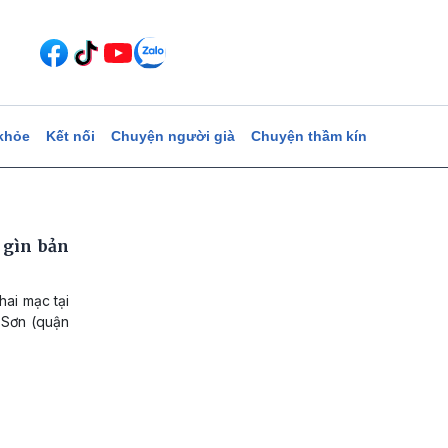
khỏe
Kết nối
Chuyện người già
Chuyện thầm kín
 gìn bản
ai mạc tại
 Sơn (quận