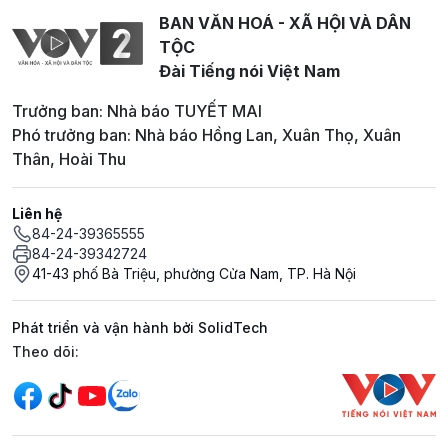
BAN VĂN HOÁ - XÃ HỘI VÀ DÂN
TỘC
Đài Tiếng nói Việt Nam
Trưởng ban: Nhà báo TUYẾT MAI
Phó trưởng ban: Nhà báo Hồng Lan, Xuân Thọ, Xuân
Thân, Hoài Thu
Liên hệ
84-24-39365555
84-24-39342724
41-43 phố Bà Triệu, phường Cửa Nam, TP. Hà Nội
Phát triển và vận hành bởi SolidTech
Mạng xã hội
Theo dõi: