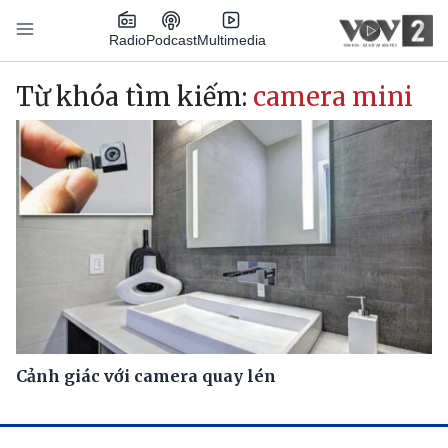
Nhảy đến nội dung
Podcast
Radio
Multimedia
Main navigation
Từ khóa tìm kiếm:
camera mini
Cảnh giác với camera quay lén