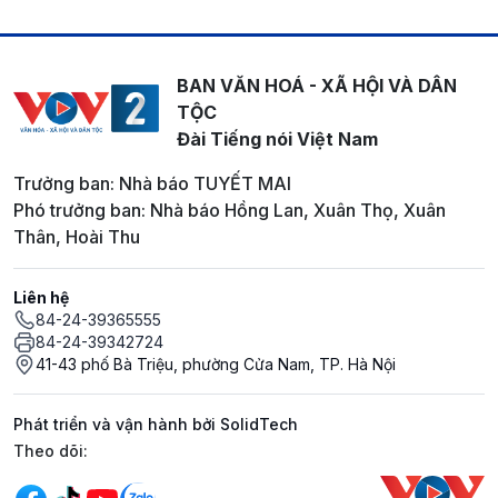
BAN VĂN HOÁ - XÃ HỘI VÀ DÂN
TỘC
Đài Tiếng nói Việt Nam
Trưởng ban: Nhà báo TUYẾT MAI
Phó trưởng ban: Nhà báo Hồng Lan, Xuân Thọ, Xuân
Thân, Hoài Thu
Liên hệ
84-24-39365555
84-24-39342724
41-43 phố Bà Triệu, phường Cửa Nam, TP. Hà Nội
Phát triển và vận hành bởi SolidTech
Mạng xã hội
Theo dõi: