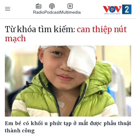
Nhảy đến nội dung
Podcast
Radio
Multimedia
Main navigation
Từ khóa tìm kiếm:
can thiệp nút
mạch
Em bé có khối u phức tạp ở mắt được phẫu thuật
thành công