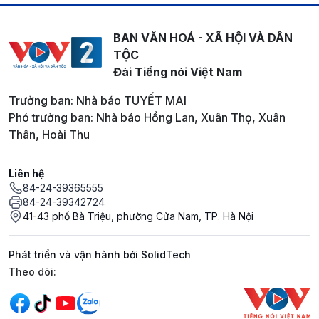
BAN VĂN HOÁ - XÃ HỘI VÀ DÂN
TỘC
Đài Tiếng nói Việt Nam
Trưởng ban: Nhà báo TUYẾT MAI
Phó trưởng ban: Nhà báo Hồng Lan, Xuân Thọ, Xuân
Thân, Hoài Thu
Liên hệ
84-24-39365555
84-24-39342724
41-43 phố Bà Triệu, phường Cửa Nam, TP. Hà Nội
Phát triển và vận hành bởi SolidTech
Mạng xã hội
Theo dõi: