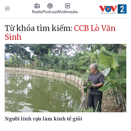
Nhảy đến nội dung
Podcast
Radio
Multimedia
Main navigation
Từ khóa tìm kiếm:
CCB Lò Văn
Sinh
Người lính cựu làm kinh tế giỏi