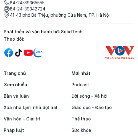
84-24-39365555
84-24-39342724
41-43 phố Bà Triệu, phường Cửa Nam, TP. Hà Nội
Phát triển và vận hành bởi SolidTech
Mạng xã hội
Theo dõi:
Trang chủ
Mới nhất
Xem nhiều
Podcast
Bàn và luận
Đời sống - Xã hội
Xóa nhà tạm, nhà dột nát
Giáo dục - Đào tạo
Văn hóa - Giải trí
Thể thao
Pháp luật
Sức khỏe