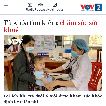
Nhảy đến nội dung
Podcast
Radio
Multimedia
Main navigation
Từ khóa tìm kiếm:
chăm sóc sức
khoẻ
Lợi ích khi trẻ dưới 6 tuổi được khám sức khỏe
định kỳ miễn phí