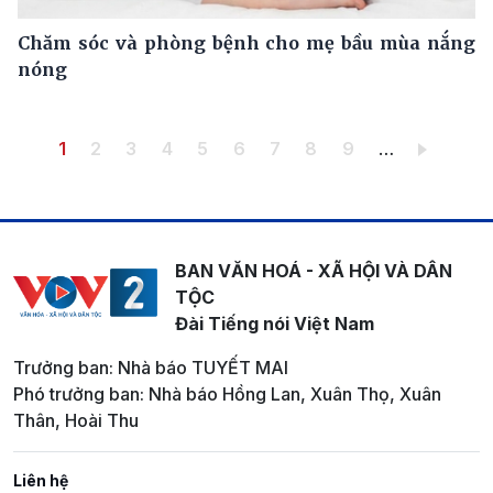
Chăm sóc và phòng bệnh cho mẹ bầu mùa nắng
nóng
Pagination
Trang hiện thời
Trang
Trang
Trang
Trang
Trang
Trang
Trang
Trang
1
2
3
4
5
6
7
8
9
…
BAN VĂN HOÁ - XÃ HỘI VÀ DÂN
TỘC
Đài Tiếng nói Việt Nam
Trưởng ban: Nhà báo TUYẾT MAI
Phó trưởng ban: Nhà báo Hồng Lan, Xuân Thọ, Xuân
Thân, Hoài Thu
Liên hệ