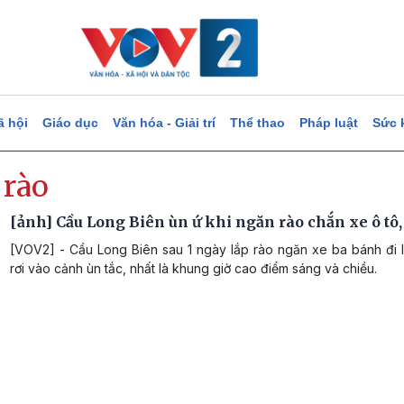
ã hội
Giáo dục
Văn hóa - Giải trí
Thể thao
Pháp luật
Sức 
 rào
[ảnh] Cầu Long Biên ùn ứ khi ngăn rào chắn xe ô tô,
[VOV2] - Cầu Long Biên sau 1 ngày lắp rào ngăn xe ba bánh đi l
rơi vào cảnh ùn tắc, nhất là khung giờ cao điểm sáng và chiều.