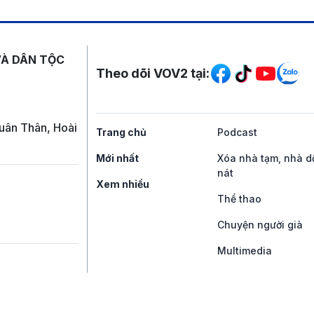
Mạng xã hội
VÀ DÂN TỘC
Theo dõi VOV2 tại:
uân Thân, Hoài
Trang chủ
Podcast
Mới nhất
Xóa nhà tạm, nhà d
nát
Xem nhiều
Thể thao
Chuyện người già
Multimedia