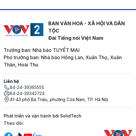
BAN VĂN HOÁ - XÃ HỘI VÀ DÂN
TỘC
Đài Tiếng nói Việt Nam
Trưởng ban: Nhà báo TUYẾT MAI
Phó trưởng ban: Nhà báo Hồng Lan, Xuân Thọ, Xuân
Thân, Hoài Thu
Liên hệ
84-24-39365555
84-24-39342724
41-43 phố Bà Triệu, phường Cửa Nam, TP. Hà Nội
Phát triển và vận hành bởi SolidTech
Mạng xã hội
Theo dõi: