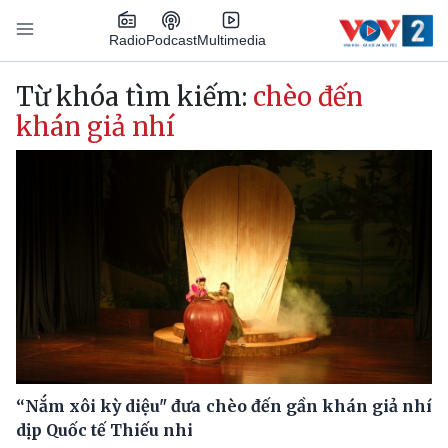
Nhảy đến nội dung
Podcast
Radio
Multimedia
Main navigation
Từ khóa tìm kiếm:
chèo đến
khán giả nhí
“Nắm xôi kỳ diệu" đưa chèo đến gần khán giả nhí
dịp Quốc tế Thiếu nhi