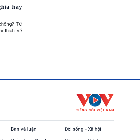
ghĩa hay
 không? Từ
i thích về
Bàn và luận
Đời sống - Xã hội