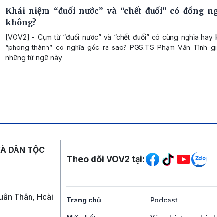
Khái niệm “đuối nước” và “chết đuối” có đồng n
không?
[VOV2] - Cụm từ “đuối nước” và “chết đuối” có cùng nghĩa hay
“phong thành” có nghĩa gốc ra sao? PGS.TS Phạm Văn Tình giả
những từ ngữ này.
Mạng xã hội
VÀ DÂN TỘC
Theo dõi VOV2 tại:
uân Thân, Hoài
Trang chủ
Podcast