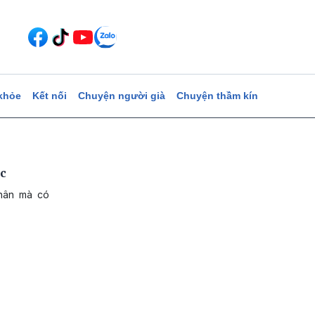
khỏe
Kết nối
Chuyện người già
Chuyện thầm kín
c
nhân mà có