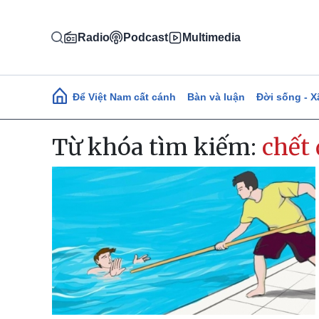
Nhảy đến nội dung
Radio
Podcast
Multimedia
Main navigation
Để Việt Nam cất cánh
Bàn và luận
Đời sống - X
Từ khóa tìm kiếm:
chết 