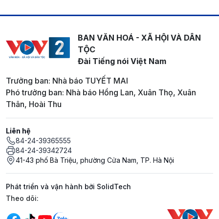
BAN VĂN HOÁ - XÃ HỘI VÀ DÂN
TỘC
Đài Tiếng nói Việt Nam
Trưởng ban: Nhà báo TUYẾT MAI
Phó trưởng ban: Nhà báo Hồng Lan, Xuân Thọ, Xuân
Thân, Hoài Thu
Liên hệ
84-24-39365555
84-24-39342724
41-43 phố Bà Triệu, phường Cửa Nam, TP. Hà Nội
Phát triển và vận hành bởi SolidTech
Mạng xã hội
Theo dõi: