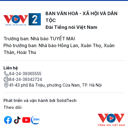
BAN VĂN HOÁ - XÃ HỘI VÀ DÂN
TỘC
Đài Tiếng nói Việt Nam
Trưởng ban: Nhà báo TUYẾT MAI
Phó trưởng ban: Nhà báo Hồng Lan, Xuân Thọ, Xuân
Thân, Hoài Thu
Liên hệ
84-24-39365555
84-24-39342724
41-43 phố Bà Triệu, phường Cửa Nam, TP. Hà Nội
Phát triển và vận hành bởi SolidTech
Mạng xã hội
Theo dõi: