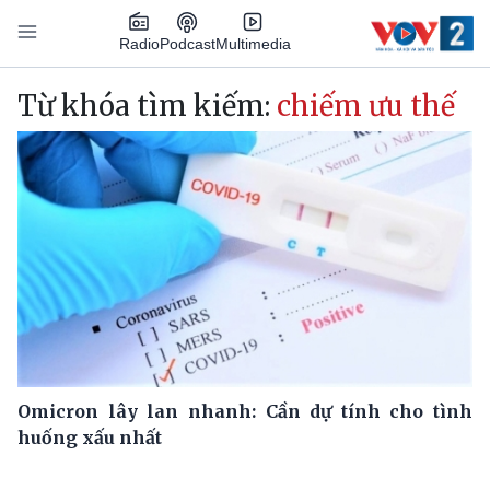
Nhảy đến nội dung
Podcast
Radio
Multimedia
Main navigation
Từ khóa tìm kiếm:
chiếm ưu thế
Omicron lây lan nhanh: Cần dự tính cho tình
huống xấu nhất