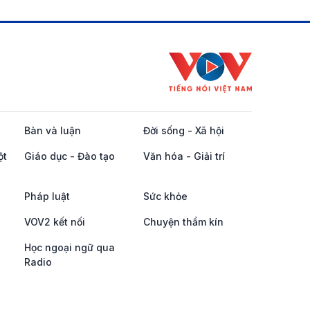
Bàn và luận
Đời sống - Xã hội
ột
Giáo dục - Đào tạo
Văn hóa - Giải trí
Pháp luật
Sức khỏe
VOV2 kết nối
Chuyện thầm kín
Học ngoại ngữ qua
Radio