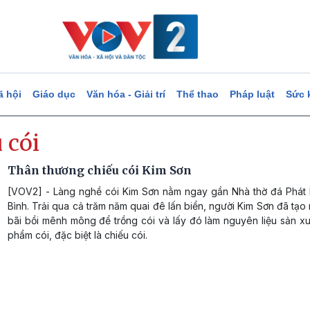
ã hội
Giáo dục
Văn hóa - Giải trí
Thể thao
Pháp luật
Sức 
 cói
Thân thương chiếu cói Kim Sơn
[VOV2] - Làng nghề cói Kim Sơn nằm ngay gần Nhà thờ đá Phát 
Bình. Trải qua cả trăm năm quai đê lấn biển, người Kim Sơn đã tạ
bãi bồi mênh mông để trồng cói và lấy đó làm nguyên liệu sản x
phẩm cói, đặc biệt là chiếu cói.