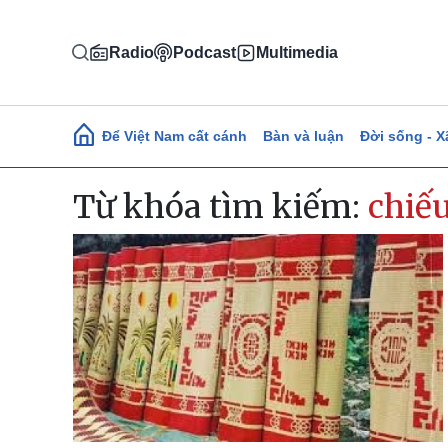
Nhảy đến nội dung
Radio
Podcast
Multimedia
Main navigation
Để Việt Nam cất cánh
Bàn và luận
Đời sống - X
Từ khóa tìm kiếm:
chiếu