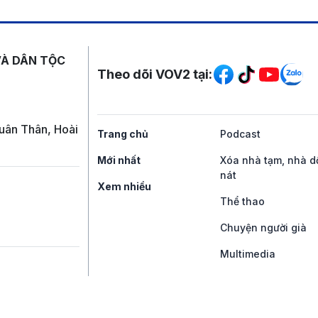
Mạng xã hội
VÀ DÂN TỘC
Theo dõi VOV2 tại:
uân Thân, Hoài
Trang chủ
Podcast
Mới nhất
Xóa nhà tạm, nhà d
nát
Xem nhiều
Thể thao
Chuyện người già
Multimedia