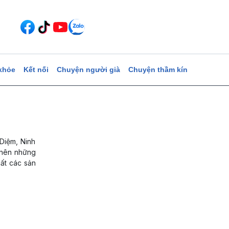
khỏe
Kết nối
Chuyện người già
Chuyện thầm kín
Diệm, Ninh
o nên những
uất các sản