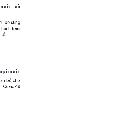
avir và
i, bổ sung
n hành kèm
tế.
upiravir
hân bổ cho
m Covid-19