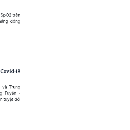
 SpO2 trên
kháng đông
Covid-19
a và Trung
g Tuyến -
n tuyệt đối