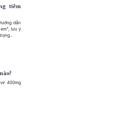
ng tiêm
 Hướng dẫn
em", lưu ý
rọng...
 nào?
avir 400mg