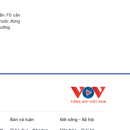
ẫn: F0 cần
thuốc đúng
hường.
Bàn và luận
Đời sống - Xã hội