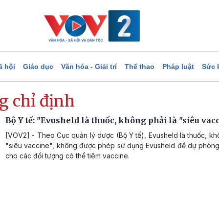
ã hội
Giáo dục
Văn hóa - Giải trí
Thể thao
Pháp luật
Sức 
g chỉ định
Bộ Y tế: "Evusheld là thuốc, không phải là "siêu vac
[VOV2] - Theo Cục quản lý dược (Bộ Y tế), Evusheld là thuốc, kh
"siêu vaccine", không được phép sử dụng Evusheld để dự phòn
cho các đối tượng có thể tiêm vaccine.