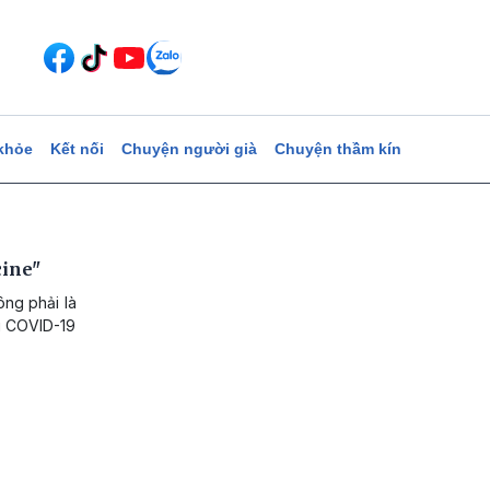
khỏe
Kết nối
Chuyện người già
Chuyện thầm kín
cine"
ông phải là
g COVID-19