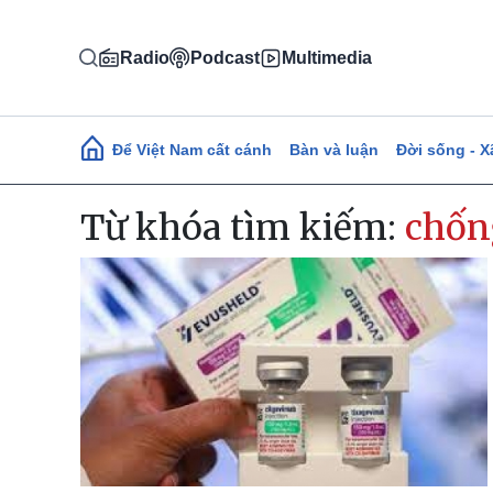
Nhảy đến nội dung
Radio
Podcast
Multimedia
Main navigation
Để Việt Nam cất cánh
Bàn và luận
Đời sống - X
Từ khóa tìm kiếm:
chốn