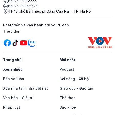
84-24-39365555
84-24-39342724
41-43 phố Bà Triệu, phường Cửa Nam, TP. Hà Nội
Phát triển và vận hành bởi SolidTech
Mạng xã hội
Theo dõi:
Trang chủ
Mới nhất
Xem nhiều
Podcast
Bàn và luận
Đời sống - Xã hội
Xóa nhà tạm, nhà dột nát
Giáo dục - Đào tạo
Văn hóa - Giải trí
Thể thao
Pháp luật
Sức khỏe