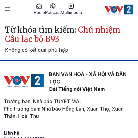
Nhảy đến nội dung
Podcast
Radio
Multimedia
Main navigation
Từ khóa tìm kiếm:
Chủ nhiệm
Câu lạc bộ B93
Không có kết quả phù hợp
BAN VĂN HOÁ - XÃ HỘI VÀ DÂN
TỘC
Đài Tiếng nói Việt Nam
Trưởng ban: Nhà báo TUYẾT MAI
Phó trưởng ban: Nhà báo Hồng Lan, Xuân Thọ, Xuân
Thân, Hoài Thu
Liên hệ