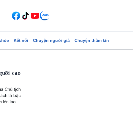
khỏe
Kết nối
Chuyện người già
Chuyện thầm kín
gười cao
ủa Chủ tịch
rách là bậc
 lớn lao.