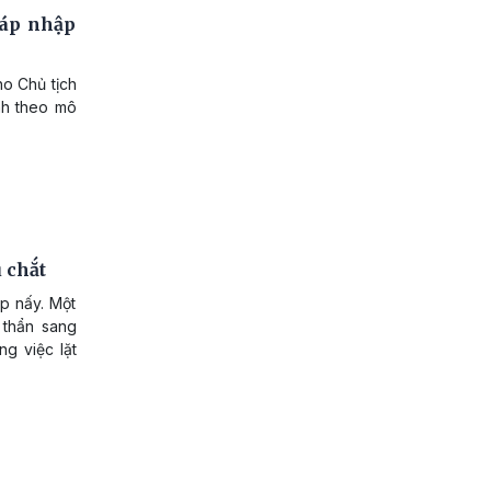
sáp nhập
ho Chủ tịch
nh theo mô
 chắt
áp nấy. Một
 thẩn sang
g việc lặt