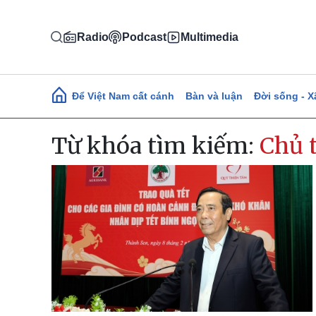
Nhảy đến nội dung
Radio
Podcast
Multimedia
Main navigation
Để Việt Nam cất cánh
Bàn và luận
Đời sống - X
Từ khóa tìm kiếm:
Chủ t