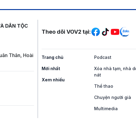
Mạng xã hội
VÀ DÂN TỘC
Theo dõi VOV2 tại:
uân Thân, Hoài
Trang chủ
Podcast
Mới nhất
Xóa nhà tạm, nhà d
nát
Xem nhiều
Thể thao
Chuyện người già
Multimedia