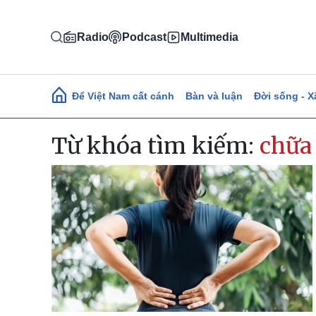
Nhảy đến nội dung
Radio
Podcast
Multimedia
Main navigation
Để Việt Nam cất cánh
Bàn và luận
Đời sống - X
Từ khóa tìm kiếm:
chữa