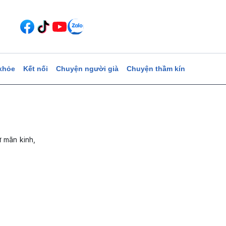
khỏe
Kết nối
Chuyện người già
Chuyện thầm kín
ữ mãn kinh,