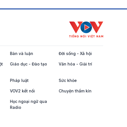
Bàn và luận
Đời sống - Xã hội
ột
Giáo dục - Đào tạo
Văn hóa - Giải trí
Pháp luật
Sức khỏe
VOV2 kết nối
Chuyện thầm kín
Học ngoại ngữ qua
Radio