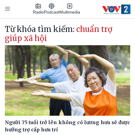
Nhảy đến nội dung
Podcast
Radio
Multimedia
Main navigation
Từ khóa tìm kiếm:
chuẩn trợ
giúp xã hội
Người 75 tuổi trở lên không có lương hưu sẽ được
hưởng trợ cấp hưu trí