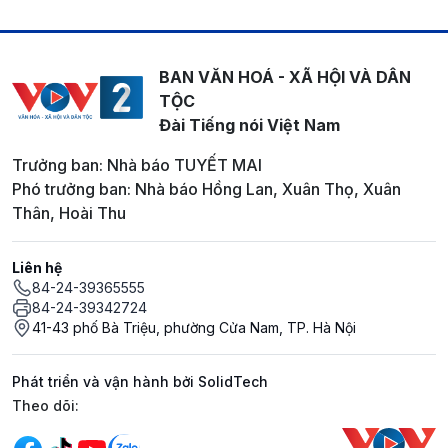
BAN VĂN HOÁ - XÃ HỘI VÀ DÂN
TỘC
Đài Tiếng nói Việt Nam
Trưởng ban: Nhà báo TUYẾT MAI
Phó trưởng ban: Nhà báo Hồng Lan, Xuân Thọ, Xuân
Thân, Hoài Thu
Liên hệ
84-24-39365555
84-24-39342724
41-43 phố Bà Triệu, phường Cửa Nam, TP. Hà Nội
Phát triển và vận hành bởi SolidTech
Mạng xã hội
Theo dõi: