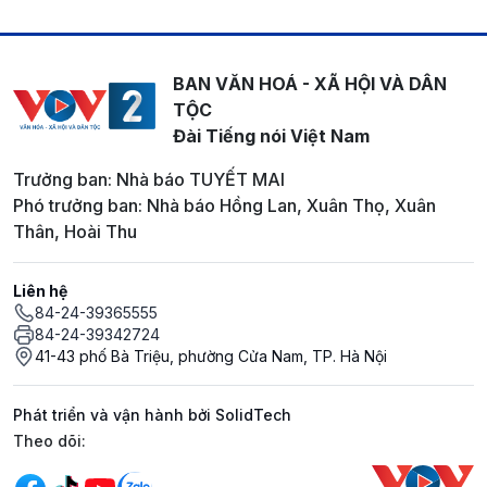
BAN VĂN HOÁ - XÃ HỘI VÀ DÂN
TỘC
Đài Tiếng nói Việt Nam
Trưởng ban: Nhà báo TUYẾT MAI
Phó trưởng ban: Nhà báo Hồng Lan, Xuân Thọ, Xuân
Thân, Hoài Thu
Liên hệ
84-24-39365555
84-24-39342724
41-43 phố Bà Triệu, phường Cửa Nam, TP. Hà Nội
Phát triển và vận hành bởi SolidTech
Mạng xã hội
Theo dõi: