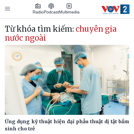
Nhảy đến nội dung
Podcast
Radio
Multimedia
Main navigation
Từ khóa tìm kiếm:
chuyên gia
nước ngoài
Ứng dụng kỹ thuật hiện đại phẫu thuật dị tật bẩm
sinh cho trẻ