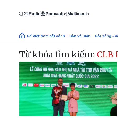
Nhảy đến nội dung
Radio
Podcast
Multimedia
Main navigation
Để Việt Nam cất cánh
Bàn và luận
Đời sống - X
Từ khóa tìm kiếm:
CLB 