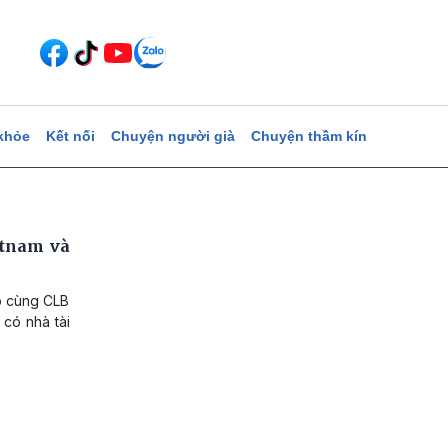
khỏe
Kết nối
Chuyện người già
Chuyện thầm kín
etnam và
bó cùng CLB
 có nhà tài