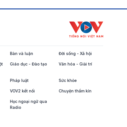
Bàn và luận
Đời sống - Xã hội
ột
Giáo dục - Đào tạo
Văn hóa - Giải trí
Pháp luật
Sức khỏe
VOV2 kết nối
Chuyện thầm kín
Học ngoại ngữ qua
Radio