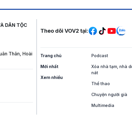
Mạng xã hội
VÀ DÂN TỘC
Theo dõi VOV2 tại:
uân Thân, Hoài
Trang chủ
Podcast
Mới nhất
Xóa nhà tạm, nhà d
nát
Xem nhiều
Thể thao
Chuyện người già
Multimedia