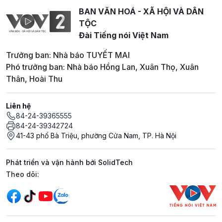
BAN VĂN HOÁ - XÃ HỘI VÀ DÂN
TỘC
Đài Tiếng nói Việt Nam
Trưởng ban: Nhà báo TUYẾT MAI
Phó trưởng ban: Nhà báo Hồng Lan, Xuân Thọ, Xuân
Thân, Hoài Thu
Liên hệ
84-24-39365555
84-24-39342724
41-43 phố Bà Triệu, phường Cửa Nam, TP. Hà Nội
Phát triển và vận hành bởi SolidTech
Mạng xã hội
Theo dõi: