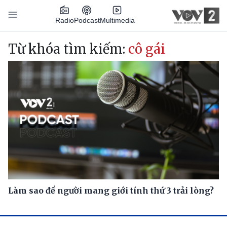
Nhảy đến nội dung
Podcast
Radio
Multimedia
Main navigation
Từ khóa tìm kiếm:
cô gái
Làm sao để người mang giới tính thứ 3 trải lòng?