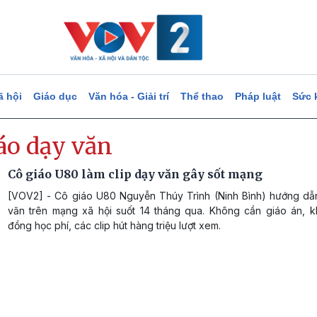
ã hội
Giáo dục
Văn hóa - Giải trí
Thể thao
Pháp luật
Sức 
áo dạy văn
Cô giáo U80 làm clip dạy văn gây sốt mạng
[VOV2] - Cô giáo U80 Nguyễn Thúy Trình (Ninh Bình) hướng dẫ
văn trên mạng xã hội suốt 14 tháng qua. Không cần giáo án, k
đồng học phí, các clip hút hàng triệu lượt xem.