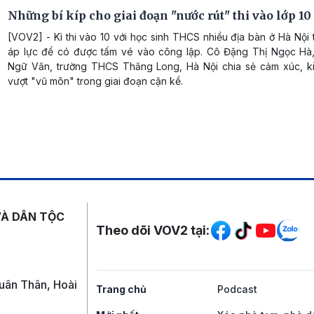
Những bí kíp cho giai đoạn "nước rút" thi vào lớp 10
[VOV2] - Kì thi vào 10 với học sinh THCS nhiều địa bàn ở Hà Nội 
áp lực để có được tấm vé vào công lập. Cô Đặng Thị Ngọc Hà,
Ngữ Văn, trường THCS Thăng Long, Hà Nội chia sẻ cảm xúc, k
vượt "vũ môn" trong giai đoạn cận kề.
Mạng xã hội
VÀ DÂN TỘC
Theo dõi VOV2 tại:
uân Thân, Hoài
Trang chủ
Podcast