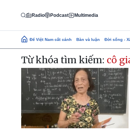
Nhảy đến nội dung
Radio
Podcast
Multimedia
Main navigation
Để Việt Nam cất cánh
Bàn và luận
Đời sống - X
Từ khóa tìm kiếm:
cô gi