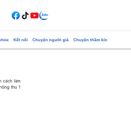
khỏe
Kết nối
Chuyện người già
Chuyện thầm kín
n cách làm
hông thu 1