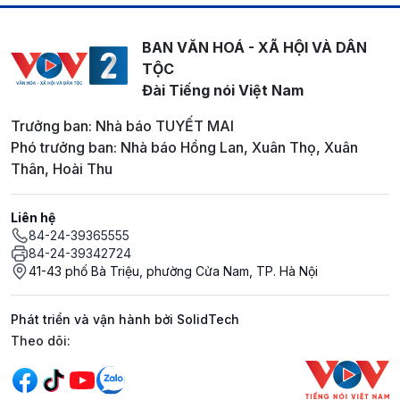
BAN VĂN HOÁ - XÃ HỘI VÀ DÂN
TỘC
Đài Tiếng nói Việt Nam
Trưởng ban: Nhà báo TUYẾT MAI
Phó trưởng ban: Nhà báo Hồng Lan, Xuân Thọ, Xuân
Thân, Hoài Thu
Liên hệ
84-24-39365555
84-24-39342724
41-43 phố Bà Triệu, phường Cửa Nam, TP. Hà Nội
Phát triển và vận hành bởi SolidTech
Mạng xã hội
Theo dõi: