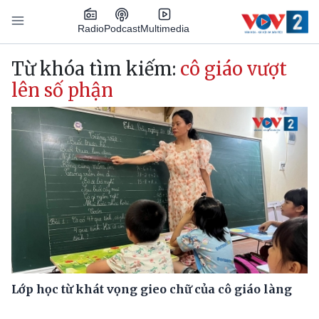
Nhảy đến nội dung
Podcast
Radio
Multimedia
Main navigation
Từ khóa tìm kiếm:
cô giáo vượt
lên số phận
Lớp học từ khát vọng gieo chữ của cô giáo làng