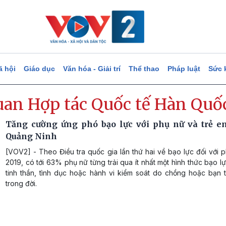
ã hội
Giáo dục
Văn hóa - Giải trí
Thể thao
Pháp luật
Sức 
uan Hợp tác Quốc tế Hàn Quố
Tăng cường ứng phó bạo lực với phụ nữ và trẻ em
Quảng Ninh
[VOV2] - Theo Điều tra quốc gia lần thứ hai về bạo lực đối với
2019, có tới 63% phụ nữ từng trải qua ít nhất một hình thức bạo lự
tinh thần, tình dục hoặc hành vi kiểm soát do chồng hoặc bạn t
trong đời.