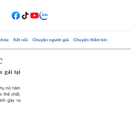
khỏe
Kết nối
Chuyện người già
Chuyện thầm kín
c
 gái tại
 phụ nữ năm
c thể chất,
ình gây ra