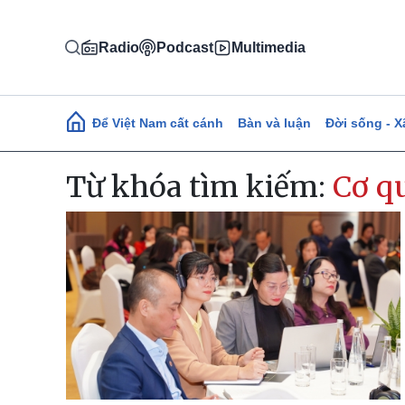
Nhảy đến nội dung
Radio
Podcast
Multimedia
Main navigation
Để Việt Nam cất cánh
Bàn và luận
Đời sống - X
Từ khóa tìm kiếm:
Cơ q