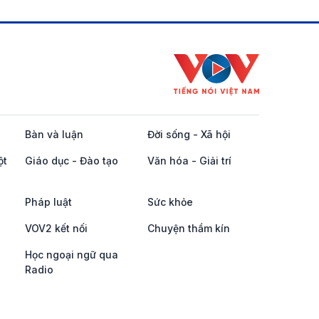
Bàn và luận
Đời sống - Xã hội
ột
Giáo dục - Đào tạo
Văn hóa - Giải trí
Pháp luật
Sức khỏe
VOV2 kết nối
Chuyện thầm kín
Học ngoại ngữ qua
Radio