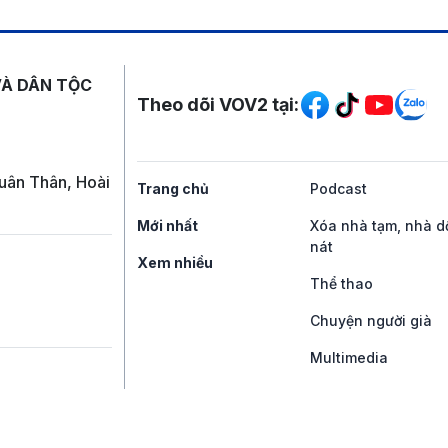
Mạng xã hội
VÀ DÂN TỘC
Theo dõi VOV2 tại:
uân Thân, Hoài
Trang chủ
Podcast
Mới nhất
Xóa nhà tạm, nhà d
nát
Xem nhiều
Thể thao
Chuyện người già
Multimedia