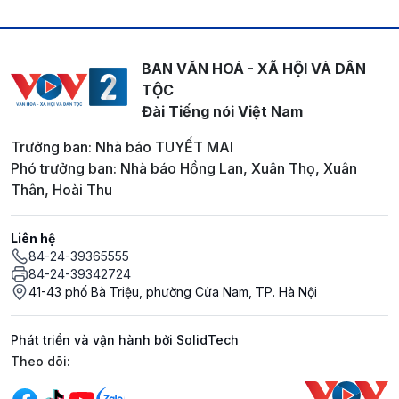
BAN VĂN HOÁ - XÃ HỘI VÀ DÂN
TỘC
Đài Tiếng nói Việt Nam
Trưởng ban: Nhà báo TUYẾT MAI
Phó trưởng ban: Nhà báo Hồng Lan, Xuân Thọ, Xuân
Thân, Hoài Thu
Liên hệ
84-24-39365555
84-24-39342724
41-43 phố Bà Triệu, phường Cửa Nam, TP. Hà Nội
Phát triển và vận hành bởi SolidTech
Mạng xã hội
Theo dõi: