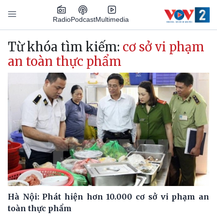
Nhảy đến nội dung
Podcast
Radio
Multimedia
Main navigation
Từ khóa tìm kiếm:
cơ sở vi phạm
an toàn thực phẩm
Hà Nội: Phát hiện hơn 10.000 cơ sở vi phạm an
toàn thực phẩm